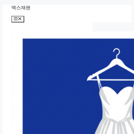
Skip
엑스재팬
to
content
Menu