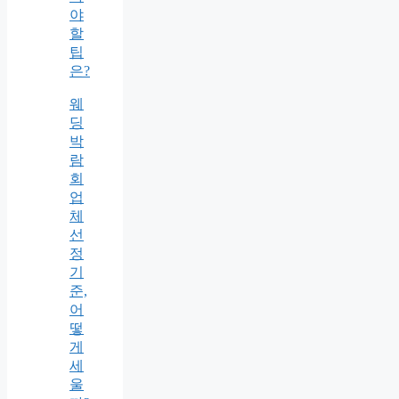
야
할
팁
은?
웨
딩
박
람
회
업
체
선
정
기
준,
어
떻
게
세
울