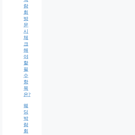
람
회
방
문
시
체
크
해
야
할
필
수
항
목
은?
웨
딩
박
람
회