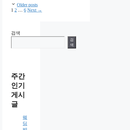
Older posts
Page
Page
Page
1
2
…
6
Next
→
검색
검
색
주간
인기
게시
글
웨
딩
박