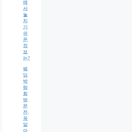
에
서
놓
치
기
쉬
운
정
보
는?
웨
딩
박
람
회
방
문
전,
꼭
알
아