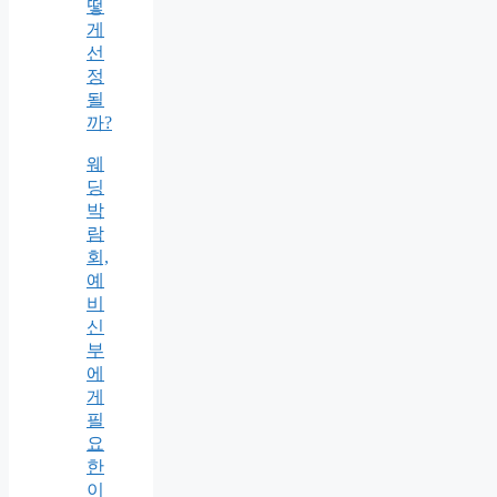
떻
게
선
정
될
까?
웨
딩
박
람
회,
예
비
신
부
에
게
필
요
한
이