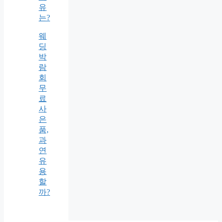
유
는?
웨
딩
박
람
회
무
료
사
은
품,
과
연
유
용
할
까?