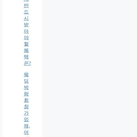
반
드
시
받
아
야
할
혜
택
은?
웨
딩
박
람
회
참
가
업
체,
어