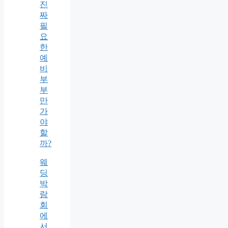
진
짜
필
요
한
예
비
부
부
만
가
야
할
까?
웨
딩
박
람
회
에
서