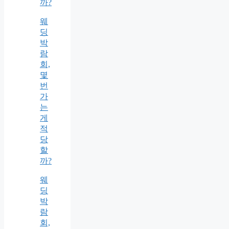
까?
웨
딩
박
람
회,
몇
번
가
는
게
적
당
할
까?
웨
딩
박
람
회,