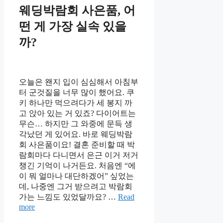
웨딩박람회 사은품, 어
떤 게 가장 실속 있을
까?
오늘은 왠지 입이 심심해서 아침부
터 군것질을 너무 많이 했어요. 쿠
키 하나만 먹으려다가 세 봉지 까
고 앉아 있는 거 있죠? 다이어트는
무슨… 하지만 그 와중에 문득 생
각났던 게 있어요. 바로 웨딩박람
회 사은품이요! 결혼 준비할 때 박
람회마다 다니면서 은근 이거 저거
챙긴 기억이 나거든요. 처음엔 “에
이 뭐 얼마나 대단하겠어” 싶었는
데, 나중엔 그거 받으려고 박람회
가는 느낌도 있었달까요? …
Read
more