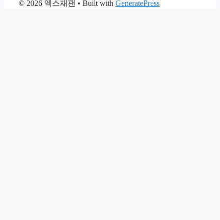
© 2026 엑스재팬
• Built with
GeneratePress