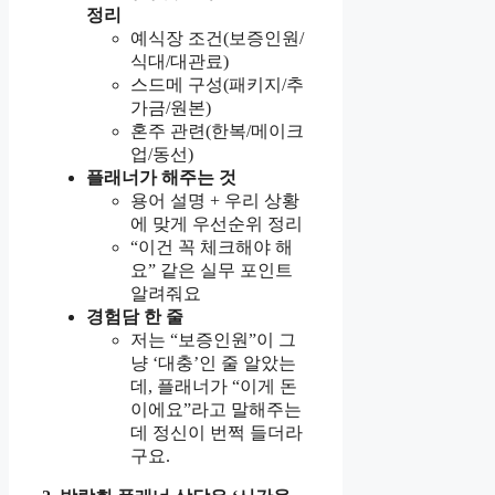
정리
예식장 조건(보증인원/
식대/대관료)
스드메 구성(패키지/추
가금/원본)
혼주 관련(한복/메이크
업/동선)
플래너가 해주는 것
용어 설명 + 우리 상황
에 맞게 우선순위 정리
“이건 꼭 체크해야 해
요” 같은 실무 포인트
알려줘요
경험담 한 줄
저는 “보증인원”이 그
냥 ‘대충’인 줄 알았는
데, 플래너가 “이게 돈
이에요”라고 말해주는
데 정신이 번쩍 들더라
구요.