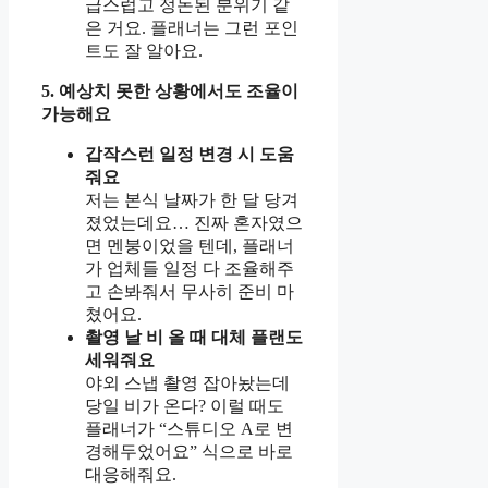
급스럽고 정돈된 분위기 같
은 거요. 플래너는 그런 포인
트도 잘 알아요.
5. 예상치 못한 상황에서도 조율이
가능해요
갑작스런 일정 변경 시 도움
줘요
저는 본식 날짜가 한 달 당겨
졌었는데요… 진짜 혼자였으
면 멘붕이었을 텐데, 플래너
가 업체들 일정 다 조율해주
고 손봐줘서 무사히 준비 마
쳤어요.
촬영 날 비 올 때 대체 플랜도
세워줘요
야외 스냅 촬영 잡아놨는데
당일 비가 온다? 이럴 때도
플래너가 “스튜디오 A로 변
경해두었어요” 식으로 바로
대응해줘요.