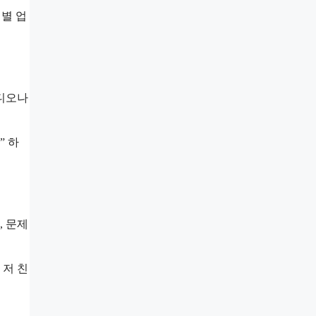
개별 업
튜디오나
” 하
, 문제
 저 친