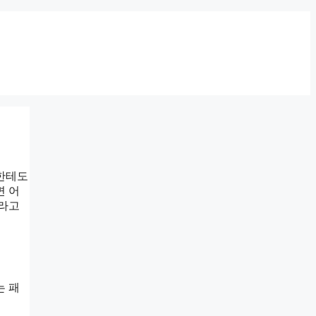
저한테도
면 어
더라고
는 패