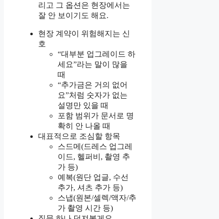
리고 그 옵션은 현장에서는
잘 안 보이기도 해요.
현장 계약이 위험해지는 신
호
“대부분 업그레이드 하
세요”라는 말이 많을
때
“추가금은 거의 없어
요”처럼 숫자가 없는
설명만 있을 때
포함 범위가 문서로 명
확히 안 나올 때
대표적으로 조심할 항목
스드메(드레스 업그레
이드, 헬퍼비, 촬영 추
가 등)
예복(원단 업글, 수선
추가, 셔츠 추가 등)
스냅(원본/셀렉/액자/추
가 촬영 시간 등)
질문 하나 던져볼게요