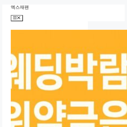
Skip
엑스재팬
to
content
Menu