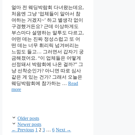
얼마 전 웨딩박람회 다녀왔는데요,
처음엔 그냥 ‘업체들이 알아서 참
여하는 거겠지~’ 하고 별생각 없이
구경했거든요? 근데 이상하게도
부스마다 설명하는 말투도 다르고,
어떤 데는 진짜 정성스럽고 또 어
떤 데는 너무 휘리릭 넘겨버리는
느낌도 들고… 그러면서 갑자기 궁
금해졌어요. “이 업체들은 어떻게
선정돼서 박람회에 나온 걸까?” 그
냥 선착순인가? 아니면 따로 심사
같은 게 있는 건가? 그래서 오늘은
웨딩박람회에 참가하는 …
Read
more
Older posts
Newer posts
Page
Page
Page
Page
←
Previous
1
2
3
…
6
Next
→